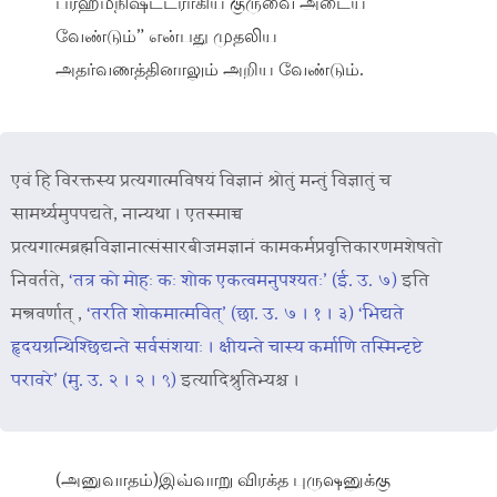
ப்ரஹ்மநிஷ்ட்டராகிய குருவை அடைய
வேண்டும்” என்பது முதலிய
அதர்வணத்தினாலும் அறிய வேண்டும்.
एवं हि विरक्तस्य प्रत्यगात्मविषयं विज्ञानं श्रोतुं मन्तुं विज्ञातुं च
सामर्थ्यमुपपद्यते, नान्यथा । एतस्माच्च
प्रत्यगात्मब्रह्मविज्ञानात्संसारबीजमज्ञानं कामकर्मप्रवृत्तिकारणमशेषतो
निवर्तते,
‘तत्र को मोहः कः शोक एकत्वमनुपश्यतः’ (ई. उ. ७)
इति
मन्त्रवर्णात् ,
‘तरति शोकमात्मवित्’ (छा. उ. ७ । १ । ३)
‘भिद्यते
हृदयग्रन्थिश्छिद्यन्ते सर्वसंशयाः । क्षीयन्ते चास्य कर्माणि तस्मिन्दृष्टे
परावरे’ (मु. उ. २ । २ । ९)
इत्यादिश्रुतिभ्यश्च ।
(அனுவாதம்)இவ்வாறு விரக்த புருஷனுக்கு