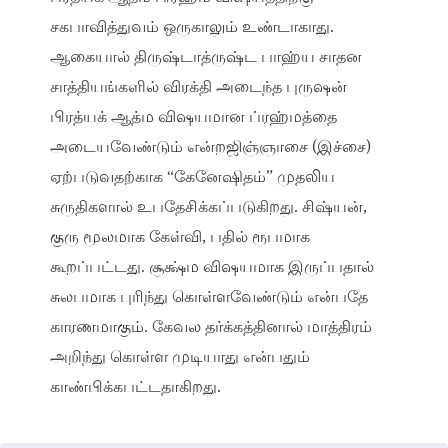
சகபாவித்துவம் ஒருகாலும் உண்டாகாது.
ஆகையால் திருஷ்டாத்ருஷ்ட பாஹ்ய சாதன
சாத்தியங்களில் விரக்தி அடைந்த புருஷன்
பிரத்யக் ஆத்ம விஷயமான ப்ரஹ்மத்தை
அடையவேண்டும் என்றஜிஞ்ஞாசை (இச்சை)
ஏற்படுவதற்காக “கேனேஷிதம்” முதலிய
சுருதிகளால் உபதேசிக்கப்படுகிறது. சிஷ்யன்,
குரு மூலமாக கேள்வி, பதில் ரூபமாக
கூறப்பட்டது. சூக்ஷ்ம விஷயமாக இருப்பதால்
சுலபமாக புரிந்து கொள்ளவேண்டும் என்பதே
காரணமாகும். கேவல தர்க்கத்தினால் மாத்திரம்
அறிந்து கொள்ள முடியாது என்பதும்
காண்பிக்கபட்டதாகிறது.