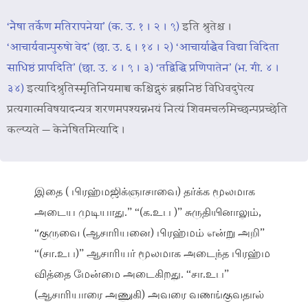
‘नैषा तर्केण मतिरापनेया’ (क. उ. १ । २ । ९)
इति श्रुतेश्च ।
‘आचार्यवान्पुरुषो वेद’ (छा. उ. ६ । १४ । २)
‘आचार्याद्धैव विद्या विदिता
साधिष्ठं प्रापदिति’ (छा. उ. ४ । ९ । ३)
‘तद्विद्धि प्रणिपातेन’ (भ. गी. ४ ।
३४)
इत्यादिश्रुतिस्मृतिनियमाच्च कश्चिद्गुरुं ब्रह्मनिष्ठं विधिवदुपेत्य
प्रत्यगात्मविषयादन्यत्र शरणमपश्यन्नभयं नित्यं शिवमचलमिच्छन्पप्रच्छेति
कल्प्यते — केनेषितमित्यादि ।
இதை ( பிரஹ்மஜிக்ஞாசாவை) தர்க்க மூலமாக
அடைய முடியாது.” “(க.உப )” சுருதியினாலும்,
“குருவை (ஆசாரியனை) பிரஹ்மம் என்று அறி”
“(சா.உப)” ஆசாரியர் மூலமாக அடைந்த பிரஹ்ம
வித்தை மேன்மை அடைகிறது. “சா.உப”
(ஆசாரியாரை அணுகி) அவரை வணங்குவதால்