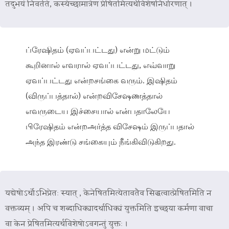
तदुभयं निवर्तते, कस्येच्छामात्रेण प्रेषितमित्यर्थविशेषनिर्धारणात् ।
ப்ரேஷிதம் (ஏவப்பட்டது) என்று மட்டும்
கூறினால் எவரால் ஏவப்பட்டது, எவ்வாறு
ஏவப்பட்டது என்றசங்கை வரும். இஷிதம்
(விருப்பத்தால்) என்றவிசேஷணத்தால்
எவருடைய இச்சையால் என்பதாலேயே
பிரேஷிதம் என்றஅர்த்த விசேஷம் இருப்பதால்
அந்த இரண்டு சங்கையும் நீங்கிவிடுகிறது.
यद्येषोऽर्थोऽभिप्रेतः स्यात् , केनेषितमित्येतावतैव सिद्धत्वात्प्रेषितमिति न
वक्तव्यम् । अपि च शब्दाधिक्यादर्थाधिक्यं युक्तमिति इच्छया कर्मणा वाचा
वा केन प्रेषितमित्यर्थविशेषोऽवगन्तुं युक्तः ।