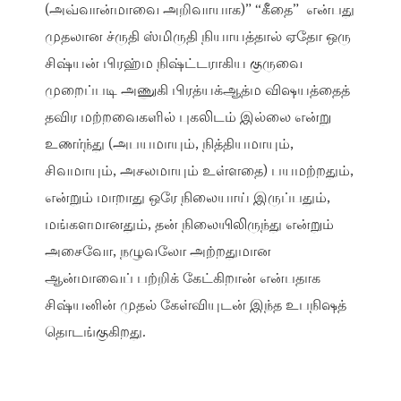
(அவ்வான்மாவை அறிவாயாக)” “கீதை” என்பது
முதலான ச்ருதி ஸ்மிருதி நியாயத்தால் ஏதோ ஒரு
சிஷ்யன் பிரஹ்ம நிஷ்ட்டராகிய குருவை
முறைப்படி அணுகி பிரத்யக்ஆத்ம விஷயத்தைத்
தவிர மற்றவைகளில் புகலிடம் இல்லை என்று
உணர்ந்து (அபயமாயும், நித்தியமாயும்,
சிவமாயும், அசலமாயும் உள்ளதை) பயமற்றதும்,
என்றும் மாறாது ஒரே நிலையாய் இருப்பதும்,
மங்களமானதும், தன் நிலையிலிருந்து என்றும்
அசைவோ, நழுவலோ அற்றதுமான
ஆன்மாவைப் பற்றிக் கேட்கிறான் என்பதாக
சிஷ்யனின் முதல் கேள்வியுடன் இந்த உபநிஷத்
தொடங்குகிறது.