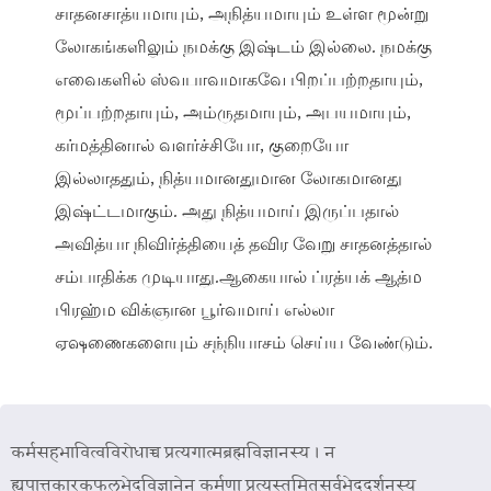
சாதனசாத்யமாயும், அநித்யமாயும் உள்ள மூன்று
லோகங்களிலும் நமக்கு இஷ்டம் இல்லை. நமக்கு
எவைகளில் ஸ்வபாவமாகவே பிறப்பற்றதாயும்,
மூப்பற்றதாயும், அம்ருதமாயும், அபயமாயும்,
கர்மத்தினால் வளர்ச்சியோ, குறையோ
இல்லாததும், நித்யமானதுமான லோகமானது
இஷ்ட்டமாகும். அது நித்யமாய் இருப்பதால்
அவித்யா நிவிர்த்தியைத் தவிர வேறு சாதனத்தால்
சம்பாதிக்க முடியாது.ஆகையால் ப்ரத்யக் ஆத்ம
பிரஹ்ம விக்ஞான பூர்வமாய் எல்லா
ஏஷணைகளையும் சந்நியாசம் செய்ய வேண்டும்.
कर्मसहभावित्वविरोधाच्च प्रत्यगात्मब्रह्मविज्ञानस्य । न
ह्युपात्तकारकफलभेदविज्ञानेन कर्मणा प्रत्यस्तमितसर्वभेददर्शनस्य