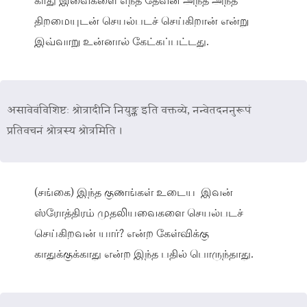
காது இவைகளை எந்த தேவன் அந்த அந்த
திறமையுடன் செயல்படச் செய்கிறான் என்று
இவ்வாறு உன்னால் கேட்கப்பட்டது.
असावेवंविशिष्टः श्रोत्रादीनि नियुङ्क्त इति वक्तव्ये, नन्वेतदननुरूपं
प्रतिवचनं श्रोत्रस्य श्रोत्रमिति ।
(சங்கை) இந்த குணங்கள் உடைய இவன்
ஸ்ரோத்திரம் முதலியவைகளை செயல்படச்
செய்கிறவன் யார்? என்ற கேள்விக்கு
காதுக்குக்காது என்ற இந்த பதில் பொருந்தாது.