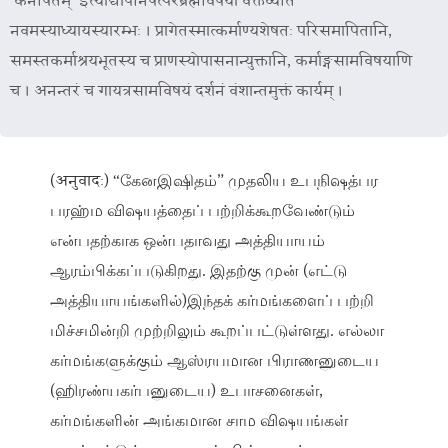
‘केनेषितम्’ इत्याद्योपनिषत्परब्रह्मविषया वक्तव्येति
नवमस्याध्यायस्यारम्भः । प्रागेतस्मात्कर्माण्यशेषतः परिसमापितानि,
समस्तकर्माश्रयभूतस्य च प्राणस्योपासनान्युक्तानि, कर्माङ्गसामविषयाणि
च । अनन्तरं च गायत्रसामविषयं दर्शनं वंशान्तमुक्तं कार्यम् ।
(अनुवादः) “கேனஇஷிதம்” முதலிய உபநிஷத்பர
பரஹ்ம விஷயத்தைப் பற்றிக்கூறவேண்டும்
என்பதற்காக ஒன்பதாவது அத்தியாயம்
ஆரம்பிக்கப்படுகிறது. இதற்கு முன் (எட்டு
அத்தியாயங்களில்)இந்தக் கர்மங்களைப் பற்றி
மிச்சமின்றி முற்றிலும் கூறப்பட்டுள்ளது. எல்லா
கர்மங்களுக்கும் ஆஸ்ரயமான பிராணனுடைய
(ஹிரண்யகர்பனுடைய) உபாசனைகள்,
கர்மங்களின் அங்கமான சாம விஷயங்கள்