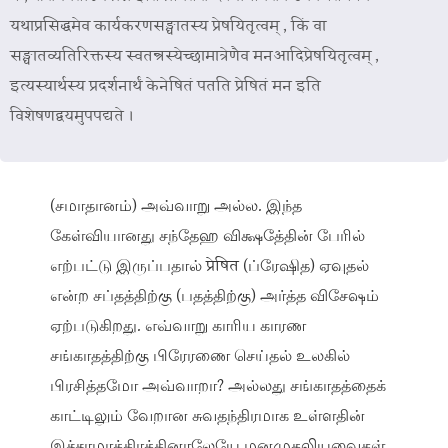
यथाप्रसिद्धमेव कार्यकरणसङ्घातस्य प्रेषयितृत्वम् , किं वा
सङ्घातव्यतिरिक्तस्य स्वतन्त्रस्येच्छामात्रेणैव मनआदिप्रेषयितृत्वम् ,
इत्यस्यार्थस्य प्रदर्शनार्थं केनेषितं पतति प्रेषितं मन इति
विशेषणद्वयमुपपद्यते ।
(சமாதானம்) அவ்வாறு அல்ல. இந்த
கேள்வியானது சந்தேஹ விக்ஷதே்தின் பேரில்
எற்பட்டு இருப்பதால் प्रेषित (ப்ரேஷித) ஏவுதல்
என்ற சப்தத்திற்கு (பதத்திற்கு) அர்த்த விசேஷம்
ஏற்படுகிறது. எவ்வாறு காரிய காரண
சங்காதத்திற்கு பிரேரணை செய்தல் உலகில்
பிரசித்தமோ அவ்வாறா? அல்லது சங்காதத்தைக்
காட்டிலும் வேறான சுவதந்திரமாக உள்ளதின்
இச்சாமாத்திரத்தினாலேயே மனமுதலியவைகள்