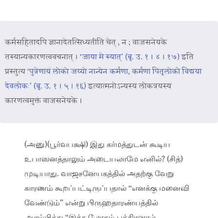
कर्मसहितादपि ज्ञानादेतत्सिध्यतीति चेत् , न ; वाजसनेयके
तस्यान्यकारणत्ववचनात् ।
‘जाया मे स्यात्’ (बृ. उ. १ । ४ । १७)
इति
प्रस्तुत्य
‘पुत्रेणायं लोको जय्यो नान्येन कर्मणा, कर्मणा पितृलोको विद्यया
देवलोकः’ (बृ. उ. १ । ५ । १६)
इत्यात्मनोऽन्यस्य लोकत्रयस्य
कारणत्वमुक्तं वाजसनेयके ।
(அனு)(பூர்வபக்ஷி) இது கர்மத்துடன் கூடிய
உபாஸனத்தாலும் அடையலாமே எனில்? (சித்)
முடியாது. வாஜசனேயகத்தில் அதற்கு வேறு
காரணம் கூறப்பட்டிருப்பதால் “எனக்கு மனைவி
வேண்டும்” என்று பிருஹதாரண்யத்தில்
ஆரம்பித்து “இந்த லோகம் புத்திரனால்