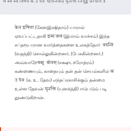
च स्वे स्वे विषये क उ देवः द्योतनवान् युनक्ति नियुङ्क्ते प्रेरयति ॥
केन इषितां (கேனஇஷிதாம்) யாரால்
ஏவப்பட்டதாகி इमां वाचं (இமாம் வாச்சம்) இந்த
சப்தரூபமான வார்த்தைகளை உலகத்தோர் वदन्ति
(வதந்தி) சொல்லுகின்றனர், (பேசுகின்றனர்.)
அவ்வாறேचक्षुः श्रोत्रम् (சக்ஷு, ச்ரோத்ரம்)
கண்ணையும், காதையும் தன் தன் செயல்களில் क
उ देवः (க. உ. தேவ) எந்தப்ரகாசிக்கும் தன்மை
உள்ள தேவன் युनक्ति (யுனக்த்தி) ஈடுபடும் படி
தூண்டுகிறான்.