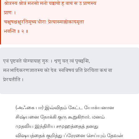
श्रोत्रस्य श्रोत्रं मनसो मनो यद्वाचो ह वाचं स उ प्राणस्य
प्राणः ।
चक्षुषश्चक्षुरतिमुच्य धीराः प्रेत्यास्माल्लोकादमृता
भवन्ति ॥ २ ॥
एवं पृष्टवते योग्यायाह गुरुः । शृणु यत् त्वं पृच्छसि,
मनआदिकरणजातस्य को देवः स्वविषयं प्रति प्रेरयिता कथं वा
प्रेरयतीति ।
(அஃகை பா) இவ்விதம் கேட்ட யோக்யனான
சிஷ்யனை நோக்கி குரு கூறுகிறார். மனம்
முதலிய இந்திரிய சமூஹத்தைத் தனது
விஷயத்தைக் குறித்து ப்ரேரனை செய்யும் தேவன்