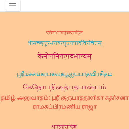
द्रविडभाषानुवादसहित
श्रीमच्छङ्करभगवत्पूज्यपादविरचितम्
केनोपनिषत्पदभाष्यम्
ஶ்ரீமச்சங்கரபகவத்பூஜ்யபாதவிரசிதம்
கேநோபநிஷத்பதபாஷ்யம்
தமிழ் அனுவாதம்: ஸ்ரீ குருபாததூளிகா சுதர்சனா
ராமசுப்பிரமணிய ராஜா
अनुग्रहसन्देशः