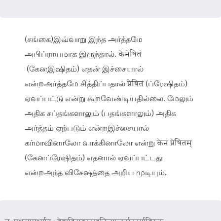
(சங்கை)இவ்வாறு இந்த அர்த்தமே
அபிப்ராயமாக இருந்தால். केनेषितं
(கேனஇஷிதம்) எதன் இச்சையால்
என்றஅர்த்தமே சித்திப்பதால் प्रेषितं (ப்ரேஷிதம்)
ஏவப்பட்டு என்று கூறவேண்டியதில்லை. மேலும்
அதிக சப்தங்களாலும் (பதங்களாலும்) அதிக
அர்த்தம் ஏற்படும் என்றஇச்சையால்
கர்மாவினாலோ வாக்கினாலோ என்று केन प्रेषितम्
(கேனப்ரேஷிதம்) எதனால் ஏவப்பட்டது
என்றஅந்த விசேஷத்தை அறிய முடியும்.