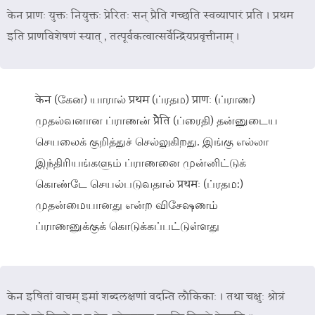
केन प्राणः युक्तः नियुक्तः प्रेरितः सन् प्रैति गच्छति स्वव्यापारं प्रति । प्रथम
इति प्राणविशेषणं स्यात् , तत्पूर्वकत्वात्सर्वेन्द्रियप्रवृत्तीनाम् ।
केन (கேன) யாரால் प्रथम (ப்ரதம) प्राणः (ப்ராண)
முதல்வனான ப்ராணன் प्रैैति (ப்ரைதி) தன்னுடைய
செயலைக் குறித்துச் செல்லுகிறது. இங்கு எல்லா
இந்திரியங்களும் ப்ராணனை முன்னிட்டுக்
கொண்டே செயல்படுவதால் प्रथमः (ப்ரதம:)
முதன்மையானது என்ற விசேஷணம்
ப்ராணனுக்குக் கொடுக்கப்பட்டுள்ளது
केन इषितां वाचम् इमां शब्दलक्षणां वदन्ति लौकिकाः । तथा चक्षुः श्रोत्रं