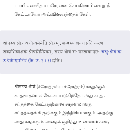
யார்? எவ்விதம் ப்ரேரனை செய்கிறார்? என்று நீ
கேட்டாயோ அவ்விஷயத்தைக் கேள்.
श्रोत्रस्य श्रोत्रं शृणोत्यनेनेति श्रोत्रम् , शब्दस्य श्रवणं प्रति करणं
शब्दाभिव्यञ्जकं श्रोत्रमिन्द्रियम् , तस्य श्रोत्रं सः यस्त्वया पृष्टः
‘चक्षुःश्रोत्रं क
उ देवो युनक्ति’ (के. उ. १ । १)
इति ।
श्रोत्रस्य श्रोत्रं (ச்ரோத்ரஸ்ய ச்ரோத்ரம்) காதுக்குக்
காது-எதனால் கேட்கப்படுகிறதோ அது காது.
சப்தத்தை கேட்பதற்கான சாதனமானது
சப்தத்தைக் கிரஹிக்கும் இந்திரியமாகும். அதற்கு
அது காதாகும். அதைக் குறித்து உன்னால் கண்,