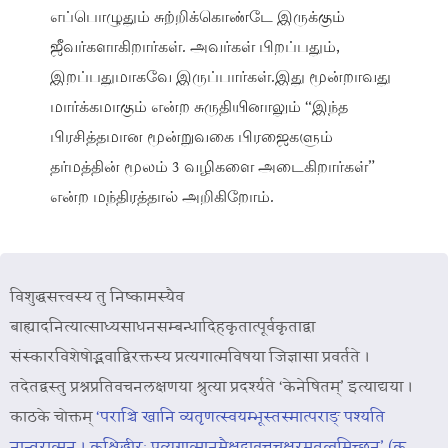
எப்பொழுதும் சுற்றிக்கொண்டே இருக்கும்
ஜீவர்களாகிறார்கள். அவர்கள் பிறப்பதும்,
இறப்பதுமாகவே இருப்பார்கள்.இது மூன்றாவது
மார்க்கமாகும் என்ற சுருதியினாலும் “இந்த
பிரசித்தமான மூன்றுவகை பிரஜைகளும்
தர்மத்தின் மூலம் 3 வழிகளை அடைகிறார்கள்”
என்ற மந்திரத்தால் அறிகிறோம்.
विशुद्धसत्त्वस्य तु निष्कामस्यैव
बाह्यादनित्यात्साध्यसाधनसम्बन्धादिहकृतात्पूर्वकृताद्वा
संस्कारविशेषोद्भवाद्विरक्तस्य प्रत्यगात्मविषया जिज्ञासा प्रवर्तते ।
तदेतद्वस्तु प्रश्नप्रतिवचनलक्षणया श्रुत्या प्रदर्श्यते ‘केनेषितम्’ इत्याद्यया ।
काठके चोक्तम्
‘पराञ्चि खानि व्यतृणत्स्वयम्भूस्तस्मात्पराङ् पश्यति
नान्तरात्मन् । कश्चिद्धीरः प्रत्यगात्मानमैक्षदावृत्तचक्षुरमृतत्वमिच्छन्’ (क.