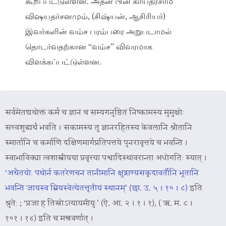
கூறப்பட்டுள்ளன. அதன் பின் காயத்ரசாம
விஷயதர்சனமும், (சிஷ்யன், ஆசிரியர்)
இவர்களின் வம்ச பரம்பரை அறுபடாமல்
தொடர்வதற்கான “வம்ச” விவரமாக
விளக்கப்பட்டுள்ளன.
सर्वमेतद्यथोक्तं कर्म च ज्ञानं च सम्यगनुष्ठितं निष्कामस्य मुमुक्षोः
सत्त्वशुद्ध्यर्थं भवति । सकामस्य तु ज्ञानरहितस्य केवलानि श्रौतानि
स्मार्तानि च कर्माणि दक्षिणमार्गप्रतिपत्तये पुनरावृत्तये च भवन्ति ।
स्वाभाविक्या त्वशास्त्रीयया प्रवृत्त्या पश्वादिस्थावरान्ता अधोगतिः स्यात् ।
‘अथैतयोः पथोर्न कतरेणचन तानीमानि क्षुद्राण्यसकृदावर्तीनि भूतानि
भवन्ति जायस्व म्रियस्वेत्येतत्तृतीयं स्थानम्’ (छा. उ. ५ । १० । ८)
इति
श्रुतेः ;
‘प्रजा ह तिस्रोऽत्यायमीयुः’ (ऐ. आ. २ । १ । १)
,
( ऋ. मं. ८ ।
१०१ । १४)
इति च मन्त्रवर्णात् ।