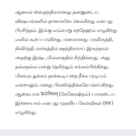
ஆனால் ஸ்வதந்திரமானது தன்னுடைய
விஷயங்களில் தானாகவே செல்கிறது என்பது
பிரசித்தம். இங்கு எவ்வாறு சந்தேஹம் எழுகிறது
எனில் கூறப்படுகிறது. மனமானது ப்ரவிருத்தி,
நிவிர்த்தி மார்கத்தில் சுதந்திரமாய் இருந்தால்
அதற்கு இஷ்டமில்லாததில் சிந்திக்காது. அது
நல்லதல்ல என்று தெரிந்தும் சங்கல்பிக்கிறது.
மிகவும் துக்கம் தரக்கூடியதை நீக்க முடியும்
என்றாலும் மனது பிரவிர்த்திக்கவே செய்கிறது.
ஆகையால் केनेषितम् (கேனேஷிதம்) யாருடைய
இச்சையால் என்பது முதலிய கேள்விகள் (प्रश्नः)
எழுகிறது.