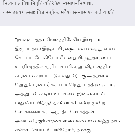
नित्यत्वान्नाविद्यानिवृत्तिव्यतिरेकेणान्यसाधननिष्पाद्यः ।
तस्मात्प्रत्यगात्मब्रह्मविज्ञानपूर्वकः सर्वैषणासंन्यास एव कर्तव्य इति ।
“நமக்கு ஆத்ம லோகத்திலேயே இஷ்டம்
இருப்பதால் இந்தப் பிரஜைகளை வைத்து என்ன
செய்யப் போகிறோம்” என்று பிருஹதாரண்ய
உபநிஷத்தில் சந்நியாச பரிக்ரஹ விதானத்தில்
காரணம் கூறப்பட்டுள்ளது. இங்கு அதற்கான
ஹேது(காரணம்) கூறப்படுகிறது. புத்திரன், கர்ம,
அதனுடன் கூடிய உபாசனை இவைகளால்
மனுஷ்ய, பித்ரு,தேவலோகம் என்ற மூன்று
லோகங்களாகிய அநாத்ம லோகத்தின்
அடைவிற்குக் காரணமானவைகளை வைத்து நாம்
என்ன செய்யப்போகிறோம், நமக்கு