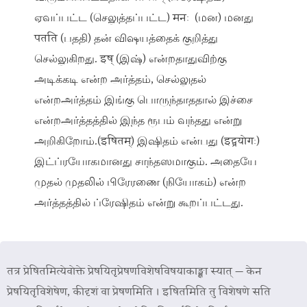
ஏவப்பட்ட (செலுத்தப்பட்ட) मनः (மன) மனது
पतति (பததி) தன் விஷயத்தைக் குறித்து
செல்லுகிறது. इष् (இஷ்) என்றதாதுவிற்கு
அடிக்கடி என்ற அர்த்தம், செல்லுதல்
என்றஅர்த்தம் இங்கு பொருந்தாததால் இச்சை
என்றஅர்த்தத்தில் இந்த ரூபம் வந்தது என்று
அறிகிறோம்.(इषितम्) இஷிதம் என்பது (इट्प्रयोगः)
இட்ப்ரயோகமானது சாந்தஸமாகும். அதையே
முதல் முதலில் பிரேரணை (நியோகம்) என்ற
அர்த்தத்தில் ப்ரேஷிதம் என்று கூறப்பட்டது.
तत्र प्रेषितमित्येवोक्ते प्रेषयितृप्रेषणविशेषविषयाकाङ्क्षा स्यात् — केन
प्रेषयितृविशेषेण, कीदृशं वा प्रेषणमिति । इषितमिति तु विशेषणे सति