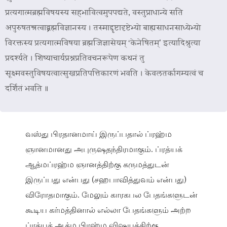
प्रत्यगात्मब्रह्मविषयस्य सहभावित्वमुपपद्यते, वस्तुप्राधान्ये सति
अपुरुषतन्त्रत्वाद्ब्रह्मविज्ञानस्य । तस्माद्दृष्टादृष्टेभ्यो बाह्यसाधनसाध्येभ्यो
विरक्तस्य प्रत्यगात्मविषया ब्रह्मजिज्ञासेयम् ‘केनेषितम्’ इत्यादिश्रुत्या
प्रदर्श्यते । शिष्याचार्यप्रश्नप्रतिवचनरूपेण कथनं तु
सूक्ष्मवस्तुविषयत्वात्सुखप्रतिपत्तिकारणं भवति । केवलतर्कागम्यत्वं च
दर्शितं भवति ॥
வஸ்து பிரதானமாய் இருப்பதால் ப்ரஹ்ம
ஞானமானது அபுருஷதந்திரமாகும். ப்ரத்யக்
ஆத்மப்ரஹ்ம ஞானத்திற்கு கருமத்துடன்
இருப்பது என்பது (சஹபாவித்துவம் என்பது)
விரோதமாகும். மேலும் காரகபல பேதங்களுடன்
கூடிய கர்மத்தினால் எல்லா பேதங்களும் அற்ற
ப்ரத்யக் ஆத்ம பிரஹ்ம விஷயத்திற்கு