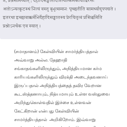
न, प्रश्नसामर्थ्यात् ; देहादिसङ्घातादनित्यात्कर्मकार्याद्विरक्तः
अतोऽन्यत्कूटस्थं नित्यं वस्तु बुभुत्समानः पृच्छतीति सामर्थ्यादुपपद्यते ।
इतरथा इच्छावाक्कर्मभिर्देहादिसङ्घातस्य प्रेरयितृत्वं प्रसिद्धमिति
प्रश्नोऽनर्थक एव स्यात् ।
(சமாதானம்) கேள்வியின் சாமர்த்தியத்தால்
அவ்வாறு அல்ல. தேஹாதி
சங்காதங்களிலிருந்தும், அநித்தியமான கர்ம
காரியங்களிலிருந்தும் விரக்தி அடைந்தவனாய்
இருப்பதால் அநித்தியத்தைத் தவிர வேறான
கூடஸ்த்தனாயும், நித்யமாயும் உள்ள வஸ்துவை
அறிந்துகொள்வதில் இச்சை உள்ளவன்
கேட்கிறான் என்பது கேள்வியின்
சாமர்த்தியத்தால் அறிகிறோம். இவ்வாறு