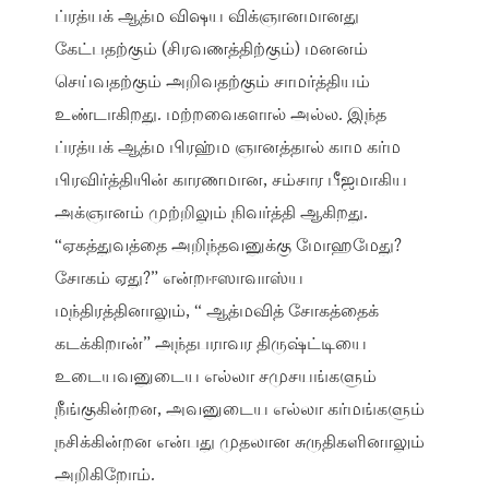
ப்ரத்யக் ஆத்ம விஷய விக்ஞானமானது
கேட்பதற்கும் (சிரவணத்திற்கும்) மனனம்
செய்வதற்கும் அறிவதற்கும் சாமர்த்தியம்
உண்டாகிறது. மற்றவைகளால் அல்ல. இந்த
ப்ரத்யக் ஆத்ம பிரஹ்ம ஞானத்தால் காம கர்ம
பிரவிர்த்தியின் காரணமான, சம்சார பீஜமாகிய
அக்ஞானம் முற்றிலும் நிவர்த்தி ஆகிறது.
“ஏகத்துவத்தை அறிந்தவனுக்கு மோஹமேது?
சோகம் ஏது?” என்றஈஸாவாஸ்ய
மந்திரத்தினாலும், “ ஆத்மவித் சோகத்தைக்
கடக்கிறான்” அந்தபராவர திருஷ்ட்டியை
உடையவனுடைய எல்லா சமுசயங்களும்
நீங்குகின்றன, அவனுடைய எல்லா கர்மங்களும்
நசிக்கின்றன என்பது முதலான சுருதிகளினாலும்
அறிகிறோம்.