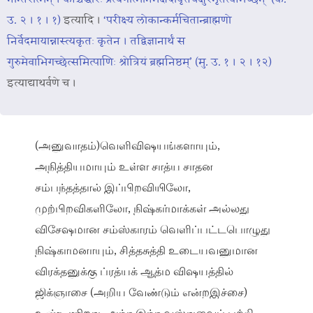
उ. २ । १ । १)
इत्यादि ।
‘परीक्ष्य लोकान्कर्मचितान्ब्राह्मणो
निर्वेदमायान्नास्त्यकृतः कृतेन । तद्विज्ञानार्थं स
गुरुमेवाभिगच्छेत्समित्पाणिः श्रोत्रियं ब्रह्मनिष्ठम्’ (मु. उ. १ । २ । १२)
इत्याद्याथर्वणे च ।
(அனுவாதம்)வெளிவிஷயங்களாயும்,
அநித்தியமாயும் உள்ள சாத்ய சாதன
சம்பந்தத்தால் இப்பிறவியிலோ,
முற்பிறவிகளிலோ, நிஷ்கர்மாக்கள் அல்லது
விசேஷமான சம்ஸ்காரம் வெளிப்பட்டபொழுது
நிஷ்காமனாயும், சித்தசுத்தி உடையவனுமான
விரக்தனுக்கு ப்ரத்யக் ஆத்ம விஷயத்தில்
ஜிக்ஞாசை (அறிய வேண்டும் என்றஇச்சை)