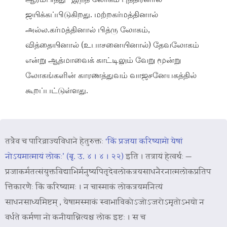
ஜயிக்கப்பிடுகிறது. மற்றகர்மத்தினால்
அல்ல.கர்மத்தினால் பித்ரு லோகம்,
வித்தையினால் (உபாசனையினால்) தேவலோகம்
என்று ஆத்மாவைக் காட்டிலும் வேறு மூன்று
லோகங்களின் காரணத்துவம் வாஜசனேயகத்தில்
கூறப்பட்டுள்ளது.
तत्रैव च पारिव्राज्यविधाने हेतुरुक्तः
‘किं प्रजया करिष्यामो येषां
नोऽयमात्मायं लोकः’ (बृ. उ. ४ । ४ । २२)
इति । तत्रायं हेत्वर्थः —
प्रजाकर्मतत्संयुक्तविद्याभिर्मनुष्यपितृदेवलोकत्रयसाधनैरनात्मलोकप्रतिप
त्तिकारणैः किं करिष्यामः । न चास्माकं लोकत्रयमनित्यं
साधनसाध्यमिष्टम् , येषामस्माकं स्वाभाविकोऽजोऽजरोऽमृतोऽभयो न
वर्धते कर्मणा नो कनीयान्नित्यश्च लोक इष्टः । स च