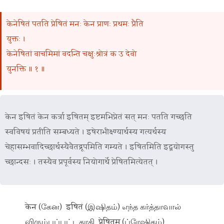
केनेषितं पतति प्रेषितं मनः केन प्राणः प्रथमः प्रैति
युक्तः ।
केनेषितां वाचमिमां वदन्ति चक्षुःश्रोत्रं क उ देवो
युनक्ति ॥ १ ॥
केन इषितं केन कर्त्रा इषितम् इष्टमभिप्रेतं सत् मनः पतति गच्छति
स्वविषयं प्रतीति सम्बध्यते । इषेराभीक्ष्ण्यार्थस्य गत्यर्थस्य
चेहासम्भवादिच्छार्थस्यैवैतद्रूपमिति गम्यते । इषितमिति इट्प्रयोगस्तु
च्छान्दसः । तस्यैव प्रपूर्वस्य नियोगार्थे प्रेषितमित्येतत् ।
केन (கேன) इषितं (இஷிதம்) எந்த கர்த்தாவால்
விரும்பப்பட்டதாகி प्रेषितम् (ப்ரேஷிதம்)