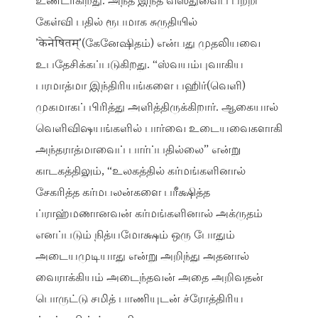
உண்டாகிறது. அந்த இந்த வஸ்துவைப் பற்றி
கேள்வி பதில் ரூபமாக சுருதியில்
’केनेषितम्’(கேனேஷிதம்) என்பது முதலியவை
உபதேசிக்கப்படுகிறது. “ஸ்வயம்புவாகிய
பரமாத்மா இந்திரியங்களை பஹிர்(வெளி)
முகமாகப் பிரித்து அளித்திருக்கிறார். ஆகையால்
வெளிவிஷயங்களில் பார்வை உடையவைகளாகி
அந்தராத்மாவைப் பார்ப்பதில்லை” என்று
காடகத்திலும், “உலகத்தில் கர்மங்களினால்
சேகரித்த கர்மபலன்களை பரீக்ஷித்த
ப்ராஹ்மணானவன் கர்மங்களினால் அக்ருதம்
எனப்படும் நித்யமோக்ஷம் ஒரு போதும்
அடையமுடியாது என்று அறிந்து அதனால்
வைராக்கியம் அடைந்தவன் அதை அறிவதன்
பொருட்டு சமித் பாணியுடன் ச்ரோத்திரிய