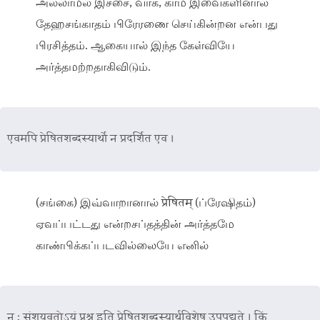
அல்லாமல் இச்சை, வாக், கர்ம இவைகளினால்
தேஹசங்காதம் பிரேரணை செய்கின்றன என்பது
பிரசித்தம். ஆகையால் இந்த கேள்வியே
அர்த்தமற்றதாகிவிடும்.
एवमपि प्रेषितशब्दस्यार्थो न प्रदर्शित एव ।
(சங்கை) இவ்வாறானால் प्रेषितम् (ப்ரேஷிதம்)
ஏவப்பட்டது என்றசப்தத்தின் அர்த்தமே
காண்பிக்கப்படவில்லையே எனில்
न ; संशयवतोऽयं प्रश्न इति प्रेषितशब्दस्यार्थविशेष उपपद्यते । किं