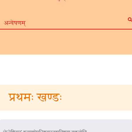
प्रथमः खण्डः