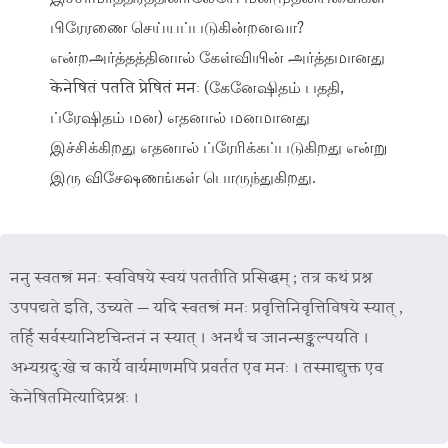
பிரேரணை செய்யப்படுகின்றனவா?
என்றஅர்த்தத்தினால் கேள்வியின் அர்த்தமானது
केनेषितं पतति प्रेषितं मनः (கேனேஷிதம் பததி,
ப்ரேஷிதம் மன) எதனால் மனமானது
இச்சிக்கிறது எதனால் ப்ரேரிக்கப்படுகிறது என்று
இரு விசேஷணங்கள் பொருந்துகிறது.
ननु स्वतन्त्रं मनः स्वविषये स्वयं पततीति प्रसिद्धम् ; तत्र कथं प्रश्न
उपपद्यते इति, उच्यते — यदि स्वतन्त्रं मनः प्रवृत्तिनिवृत्तिविषये स्यात् ,
तर्हि सर्वस्यानिष्टचिन्तनं न स्यात् । अनर्थं च जानन्सङ्कल्पयति ।
अभ्यग्रदुःखे च कार्ये वार्यमाणमपि प्रवर्तत एव मनः । तस्माद्युक्त एव
केनेषितमित्यादिप्रश्नः ।