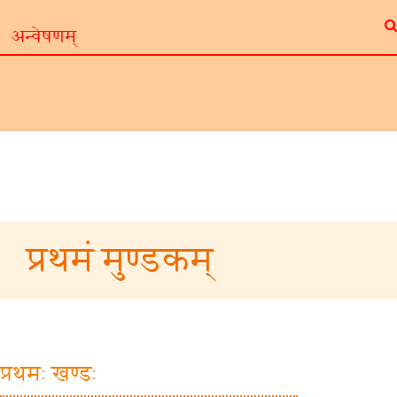
प्रथमं मुण्डकम्
प्रथमः खण्डः