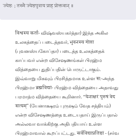
ज्येष्ठः ; तस्मै ज्येष्ठपुत्राय प्राह प्रोक्तवान् ॥
विश्वस्य कर्ता- விஷ்வஸ்யகர்த்தா) இந்த அகில
உலகத்தைப் படைத்தவர், भुवनस्य गोप्ता
(புவனஸ்யகோப்தா) படைத்த உலகத்தைக்
காப்பவர் என்ற விசேஷணங்கள் பிரஹ்ம
வித்தையை துதிப்பதின் பொருட்டாகும்.
இவ்வாறு மிகவும் பிரசித்தமாக உள்ள स:-அந்த
பிரஹ்மா ब्रह्मविद्यां- பிரஹ்ம வித்தையை அதாவது
பரமாத்ம வித்தையை கூறினார். “येनाक्षरं पुरुषं वेद
सत्यम्‌” (யேனாக்ஷரம் புருஷம் வேத சத்தியம்)
என்ற விசேஷணத்தை உடையதாய் இருப்பதால்
அல்லவா வாக்கிற்கு அதிபதியாய் உள்ள
பிரஹ்மாவால் கூறப்பட்டது. सर्वविद्याप्रतिष्ठां - (சர்வ