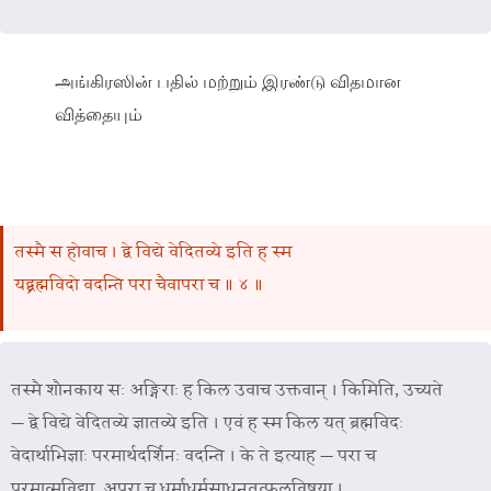
அங்கிரஸின் பதில் மற்றும் இரண்டு விதமான
வித்தையும்
तस्मै स होवाच । द्वे विद्ये वेदितव्ये इति ह स्म
यद्ब्रह्मविदो वदन्ति परा चैवापरा च ॥ ४ ॥
तस्मै शौनकाय सः अङ्गिराः ह किल उवाच उक्तवान् । किमिति, उच्यते
— द्वे विद्ये वेदितव्ये ज्ञातव्ये इति । एवं ह स्म किल यत् ब्रह्मविदः
वेदार्थाभिज्ञाः परमार्थदर्शिनः वदन्ति । के ते इत्याह — परा च
परमात्मविद्या, अपरा च धर्माधर्मसाधनतत्फलविषया ।