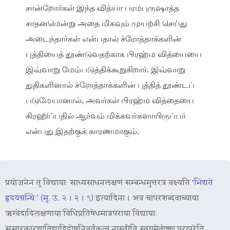
சான்றோர்கள் இந்த வித்யா பரமபுருஷாத்த
சாதனமென்று அதை மிகவும் முயற்சி செய்து
அடைந்தார்கள் என்பதால் ச்ரோத்தாக்களின்
புத்தியைத் தூண்டுவதற்காக பிரஹ்ம வித்யையை
இவ்வாறு மேம்படுத்திக்கூறுகிறார். இவ்வாறு
துதிகளினால் ச்ரோத்தாக்களின் புத்தித் தூண்டப்
படுமேயானால், அவர்கள் பிரஹ்ம வித்தையை
கிரஹிப்பதில் ஆர்வம் மிக்கவர்களாயிருப்பர்
என்பது இதற்குக் காரணமாகும்.
प्रयोजनेन तु विद्यायाः साध्यसाधनलक्षणं सम्बन्धमुत्तरत्र वक्ष्यति
‘भिद्यते
हृदयग्रन्थिः’ (मु. उ. २ । २ । ९)
इत्यादिना । अत्र चापरशब्दवाच्याया
ऋग्वेदादिलक्षणाया विधिप्रतिषेधमात्रपराया विद्यायाः
संसारकारणाविद्यादिदोषनिवर्तकत्वं नास्तीति स्वयमेवोक्त्वा परापरेति