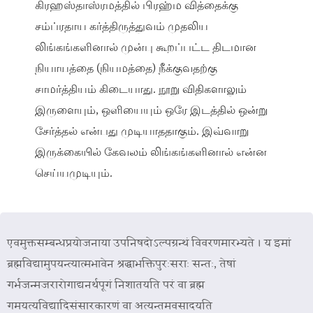
கிரஹஸ்தாஸ்ரமத்தில் பிரஹ்ம வித்தைக்கு
சம்ப்ரதாய கர்த்திருத்துவம் முதலிய
லிங்கங்களினால் முன்பு கூறப்பட்ட திடமான
நியாயத்தை (நியமத்தை) நீக்குவதற்கு
சாமர்த்தியம் கிடையாது. நூறு விதிகளாலும்
இருளையும், ஒளியையும் ஒரே இடத்தில் ஒன்று
சேர்த்தல் என்பது முடியாததாகும். இவ்வாறு
இருக்கையில் கேவலம் லிங்கங்களினால் என்ன
செய்யமுடியும்.
एवमुक्तसम्बन्धप्रयोजनाया उपनिषदोऽल्पग्रन्थं विवरणमारभ्यते । य इमां
ब्रह्मविद्यामुपयन्त्यात्मभावेन श्रद्धाभक्तिपुरःसराः सन्तः, तेषां
गर्भजन्मजरारोगाद्यनर्थपूगं निशातयति परं वा ब्रह्म
गमयत्यविद्यादिसंसारकारणं वा अत्यन्तमवसादयति