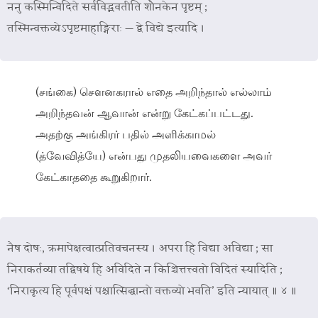
ननु कस्मिन्विदिते सर्वविद्भवतीति शौनकेन पृष्टम् ;
तस्मिन्वक्तव्येऽपृष्टमाहाङ्गिराः — द्वे विद्ये इत्यादि ।
(சங்கை) செளனகரால் எதை அறிந்தால் எல்லாம்
அறிந்தவன் ஆவான் என்று கேட்கப்பட்டது.
அதற்கு அங்கிரர் பதில் அளிக்காமல்
(த்வேவித்யே) என்பது முதலியவைகளை அவர்
கேட்காததை கூறுகிறார்.
नैष दोषः, क्रमापेक्षत्वात्प्रतिवचनस्य । अपरा हि विद्या अविद्या ; सा
निराकर्तव्या तद्विषये हि अविदिते न किञ्चित्तत्त्वतो विदितं स्यादिति ;
‘निराकृत्य हि पूर्वपक्षं पश्चात्सिद्धान्तो वक्तव्यो भवति’ इति न्यायात् ॥ ४ ॥