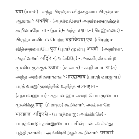
याम् (யாம்) - எந்த பிரஹ்ம வித்தையை பிரஹ்மா
ஆனவர் अथर्वणे - (அதர்வணே) அதர்வணருக்குக்
கூறினாரோ तां - (தாம்)-அந்த ब्रह्मणः- (பிரஹ்மண:) -
பிரஹ்மாவிடம் பெற்ற ब्रह्मविद्याम् एव- (பிரஹ்ம
வித்தையையே पुरा-(புரா) முன்பு अथर्वा - (அதர்வா,
அதர்வனர் अङ्गिरे -(அங்கிரே) - அங்கிரஸ் என்ற
முனிவருக்குக் उवाच - (உவாச) - கூறினார். स (ச)
அந்த அங்கிரசரானவர் भारद्वाजाय (பாரத் வாஐாய)
பரத் வாஐர்குலத்தில் உதித்த सत्यवहाय -
(சத்யவஹாய) - சத்யவஹர் என்ற பெயருடைய
முனிக்கு प्राह -(ப்ராஹ) கூறினார். அவ்வாறே
भारद्वाजः अङ्गिरसे - (பாரத்வாஐ: அங்கிரசே) -
பாரத்வாஐர் தன்னுடைய யசிஷ்யன் அல்லது
புத்திரனாகிய அங்கிரசிற்குக் கூறினார். परावरां -