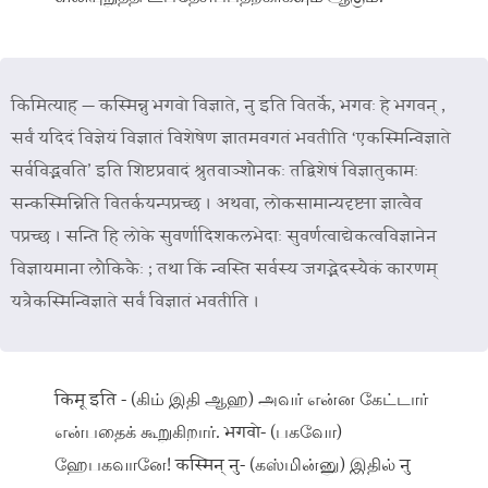
किमित्याह — कस्मिन्नु भगवो विज्ञाते, नु इति वितर्के, भगवः हे भगवन् ,
सर्वं यदिदं विज्ञेयं विज्ञातं विशेषेण ज्ञातमवगतं भवतीति ‘एकस्मिन्विज्ञाते
सर्वविद्भवति’ इति शिष्टप्रवादं श्रुतवाञ्शौनकः तद्विशेषं विज्ञातुकामः
सन्कस्मिन्निति वितर्कयन्पप्रच्छ । अथवा, लोकसामान्यदृष्ट्या ज्ञात्वैव
पप्रच्छ । सन्ति हि लोके सुवर्णादिशकलभेदाः सुवर्णत्वाद्येकत्वविज्ञानेन
विज्ञायमाना लौकिकैः ; तथा किं न्वस्ति सर्वस्य जगद्भेदस्यैकं कारणम्
यत्रैकस्मिन्विज्ञाते सर्वं विज्ञातं भवतीति ।
किमू इति - (கிம் இதி ஆஹ) அவர் என்ன கேட்டார்
என்பதைக் கூறுகிறார். भगवो- (பகவோ)
ஹேபகவானே! कस्मिन् नु- (கஸ்மின்னு) இதில் नु