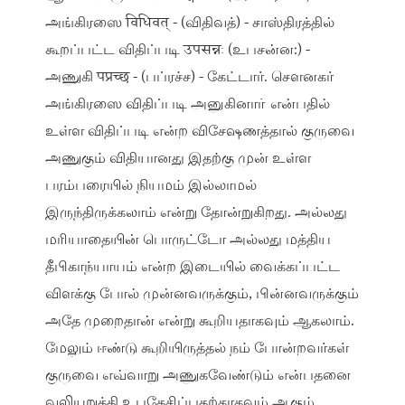
அங்கிரஸை विधिवत् - (விதிவத்) - சாஸ்திரத்தில்
கூறப்பட்ட விதிப்படி उपसन्नः (உபசன்ன:) -
அணுகி पप्रच्छ - (பப்ரச்ச) - கேட்டார். செளனகர்
அங்கிரஸை விதிப்படி அனுகினாா் என்பதில்
உள்ள விதிப்படி என்ற விசேஷணத்தால் குருவை
அணுகும் விதியானது இதற்கு முன் உள்ள
பரம்பரையில் நியமம் இல்லாமல்
இருந்திருக்கலாம் என்று தோன்றுகிறது. அல்லது
மரியாதையின் பொருட்டோ அல்லது மத்திய
தீபிகாந்யாயம் என்ற இடையில் வைக்கப்பட்ட
விளக்கு போல் முன்னவருக்கும், பின்னவருக்கும்
அதே முறைதான் என்று கூறியதாகவும் ஆகலாம்.
மேலும் ஈண்டு கூறியிருத்தல் நம் போன்றவர்கள்
குருவை எவ்வாறு அணுகவேண்டும் என்பதனை
வலியுறுத்தி உபதேசிப்பதற்காகவும் ஆகும்.