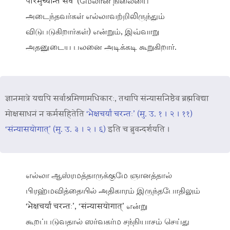
परिमुच्यन्ति सर्वे’ (மேலான நிலையை
அடைந்தவர்கள் எல்லாவற்றிலிருந்தும்
விடுபடுகிறார்கள்) என்றும், இவ்வாறு
அதனுடைய பலனை அடிக்கடி கூறுகிறார்.
ज्ञानमात्रे यद्यपि सर्वाश्रमिणामधिकारः, तथापि संन्यासनिष्ठैव ब्रह्मविद्या
मोक्षसाधनं न कर्मसहितेति
‘भैक्षचर्यां चरन्तः’ (मु. उ. १ । २ । ११)
‘संन्यासयोगात्’ (मु. उ. ३ । २ । ६)
इति च ब्रुवन्दर्शयति ।
எல்லா ஆஸ்ரமத்தாருக்குமே ஞானத்தால்
பிரஹ்மவித்தையில் அதிகாரம் இருந்தபோதிலும்
‘भैक्षचर्यां चरन्तः’, ‘संन्यासयोगात्’ என்று
கூறப்படுவதால் ஸர்வகர்ம சந்நியாசம் செய்து