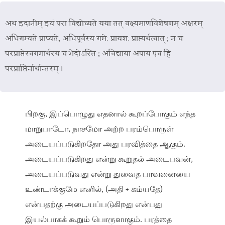
अथ इदानीम् इयं परा विद्योच्यते यया तत् वक्ष्यमाणविशेषणम् अक्षरम्
अधिगम्यते प्राप्यते, अधिपूर्वस्य गमेः प्रायशः प्राप्त्यर्थत्वात् ; न च
परप्राप्तेरवगमार्थस्य च भेदोऽस्ति ; अविद्याया अपाय एव हि
परप्राप्तिर्नार्थान्तरम् ।
பிறகு, இப்பொழுது எதனால் கூறப்போகும் எந்த
மாறுபாடோ, நாசமோ அற்ற பரம்பொருள்
அடையப்படுகிறதோ அது பரவித்தை ஆகும்.
அடையப்படுகிறது என்று கூறுதல் அடைபவன்,
அடையப்படுவது என்று துவைத பாவனையை
உண்டாக்குமே எனில், (அதி + கம்யதே)
என்பதற்கு அடையப்படுகிறது என்பது
இயல்பாகக் கூறும் பொருளாகும். பரத்தை