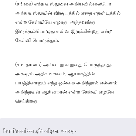
(சங்கை) எந்த வஸ்துவை அறியவில்லையோ
அந்த வஸ்துவின் விஷயத்தில் எதை எதனிடத்தில்
என்ற கேள்வியே எழாது. அந்தவஸ்து
இருக்கும்பொழுது என்ன இருக்கின்றது என்ற
கேள்வி பொருந்தும்.
(சமாதானம்) அவ்வாறு கூறுவது பொருந்தாது.
அக்ஷரம் அதிகமாகவும், ஆயாசத்தின்
பயத்தினாலும் எந்த ஒன்றை அறிந்தால் எல்லாம்
அறிந்தவன் ஆகின்றான் என்ற கேள்வி எழவே
செய்கிறது.
विघा द्विप्रकारिका इति अड्गिरस: अत्तरम् -