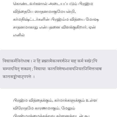
கொண்டவர்களால் அடையப்படும் பிரஹ்ம
வித்தையே ஸாதனமாகுமேயன்றி,
கர்மநிஷ்ட்டர்களின் பிரஹ்ம்ம வித்யை மோஷ
சாதனமாகாது என்பதனை விளக்குகிறார். ஏன்
எனில்
विद्याकर्मविरोधाच्च । न हि ब्रह्मात्मैकत्वदर्शनेन सह कर्म स्वप्नेऽपि
सम्पादयितुं शक्यम् ; विद्यायाः कालविशेषाभावादनियतनिमित्तत्वाच्च
कालसङ्कोचानुपपत्तेः ।
பிரஹ்ம வித்தைக்கும், கர்மாக்களுக்கும் உள்ள
விரோதமே காரணமாகும். மேலும்
பிரஹ்மாத்மைக்கத்துவ தர்ஸனத்துடன் கூட