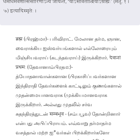
धर्माधर्मवशात्संसारिणोऽन्ये जायन्ते,
‘योऽसावतीन्द्रियोऽग्राह्यः’ (मनु. १ ।
७)
इत्यादिस्मृतेः ।
ब्रह्म (பிரஹ்மா)- பரிவிராட். மேலான தர்ம, ஞான,
வைராக்கிய ஐஸ்வர்யங்களால் எல்லோரையும்
மிஞ்சியவராய் (கடந்தவராய்) இருக்கிறார். देवानां
प्रथमः (தேவானாம்பிரதம:)-
த்யோதனாவான்களான (பிரகாசிப்பவர்களான
இந்திராதி தேவர்களைக் காட்டிலும் குணங்களால்
முதன்மையானவராக (முக்கியமானவராக
இருக்கிறார். அல்லது முதலில் சர்வ
சுதந்திரத்துடன் सम्बभूव - (சம்பபூவ) தோன்றினார்
என்பது அபிப்பிராயம். எவ்வாறு தர்மாதர்ம
வசத்தால் மற்ற ஐீவர்கள் பிறக்கிறார்களோ