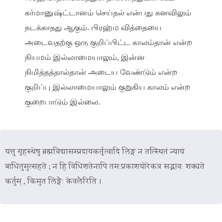
கர்மானுஷ்ட்டானம் செய்தல் என்பது கனவிலும்
நடக்காதது ஆகும். பிரஹ்ம வித்தையை
அடைவதற்கு ஒரு குறிப்பிட்ட காலம்தான் என்ற
நியமம் இல்லாமையாலும், இன்ன
நிமித்தத்தால்தான் அடைய வேண்டும் என்ற
குறிப்பு இல்லாமையாலும் குறுகிய காலம் என்ற
குறைபாடும் இல்லை.
यत्तु गृहस्थेषु ब्रह्मविद्यासम्प्रदायकर्तृत्वादि लिङ्गं न तत्स्थितं न्यायं
बाधितुमुत्सहते ; न हि विधिशतेनापि तमःप्रकाशयोरेकत्र सद्भावः शक्यते
कर्तुम् , किमुत लिङ्गैः केवलैरिति ।