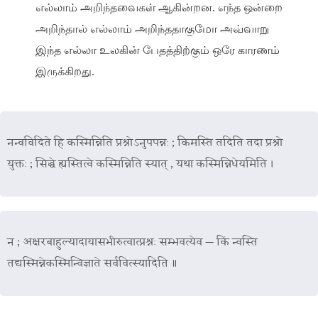
எல்லாம் அறிந்தவைகள் ஆகின்றன. எந்த ஒன்றை
அறிந்தால் எல்லாம் அறிந்ததாகுமோ அவ்வாறு
இந்த எல்லா உலகின் பேதத்திற்கும் ஒரே காரணம்
இருக்கிறது.
नन्वविदिते हि कस्मिन्निति प्रश्नोऽनुपपन्नः ; किमस्ति तदिति तदा प्रश्नो
युक्तः ; सिद्धे ह्यस्तित्वे कस्मिन्निति स्यात् , यथा कस्मिन्निधेयमिति ।
न ; अक्षरबाहुल्यादायासभीरुत्वात्प्रश्नः सम्भवत्येव — किं न्वस्ति
तद्यस्मिन्नेकस्मिन्विज्ञाते सर्ववित्स्यादिति ॥