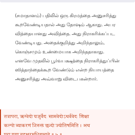
(சமாதானம்) பதிலில் ஒரு கிரமத்தை அனுசரித்து
கூறவேண்டியதால் அது தோஷம் ஆகாது. அபர
வித்தையானது அவித்தை. அது நிராகரிக்கப்பட
வேண்டியது. அதைக்குறித்து அறிந்தாலும்,
கொஞ்சமும் உண்மையாக அறிந்ததாகாது.
எனவே முதலில் பூர்வபக்ஷத்தை நிராகரித்துப்பின்
ஸித்தாந்தைக்கூற வேண்டும் என்ற நியாயத்தை
அனுசரித்து அவ்வாறு விடைபகன்றார்.
तत्रापरा, ऋग्वेदो यजुर्वेदः सामवेदोऽथर्ववेदः शिक्षा
कल्पो व्याकरणं निरुक्तं छन्दो ज्योतिषमिति । अथ
परा यया तदक्षरमधिगम्यते ॥ ५ ॥