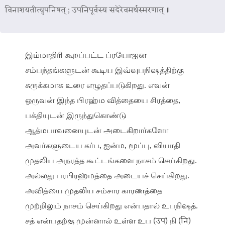
विनाशयतीत्युपनिषत् ; उपनिपूर्वस्य सदेरेवमर्थस्मरणात् ॥
இம்மாதிரி கூறப்பட்ட ப்ரயோஐன
சம்பந்தங்களுடன் கூடிய இவ்வுபநிஷத்திற்கு
சுருக்கமாக உரை எழுதப்படுகிறது. எவன்
ஒருவன் இந்த பிரஹ்ம வித்தையை சிரத்தை,
பக்தியுடன் இருந்துகொண்டு
ஆத்மபாவனையுடன் அடைகிறார்களோ
அவர்களுடைய கர்ப, ஐன்ம, மூப்பு, வியாதி
முதலிய அநரத்த கூட்டங்களை நாசம் செய்கிறது.
அல்லது பரபிரஹ்மத்தை அடையச் செய்கிறது.
அவித்யை முதலிய சம்சார காரணத்தை
முற்றிலும் நாசம் செய்கிறது என்பதால் உபநிஷத்.
சத் என்பதற்கு முன்னால் உள்ள உப (उप) நி (नि)