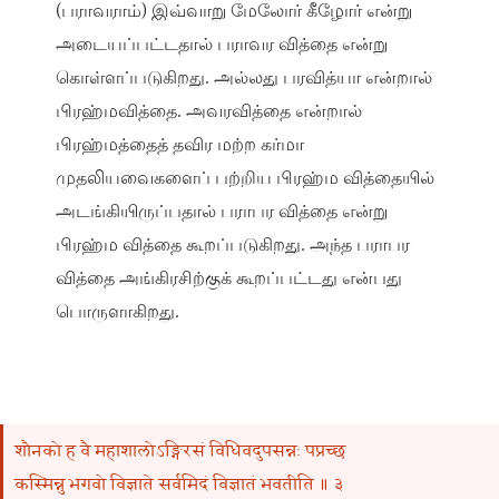
(பராவராம்) இவ்வாறு மேலோர் கீழோர் என்று
அடையப்பட்டதால் பராவர வித்தை என்று
கொள்ளப்படுகிறது. அல்லது பரவித்யா என்றால்
பிரஹ்மவித்தை. அவரவித்தை என்றால்
பிரஹ்மத்தைத் தவிர மற்ற கர்மா
முதலியவைகளைப் பற்றிய பிரஹ்ம வித்தையில்
அடங்கியிருப்பதால் பராபர வித்தை என்று
பிரஹ்ம வித்தை கூறப்படுகிறது. அந்த பராபர
வித்தை அங்கிரசிற்குக் கூறப்பட்டது என்பது
பொருளாகிறது.
शौनको ह वै महाशालोऽङ्गिरसं विधिवदुपसन्नः पप्रच्छ
कस्मिन्नु भगवो विज्ञाते सर्वमिदं विज्ञातं भवतीति ॥ ३