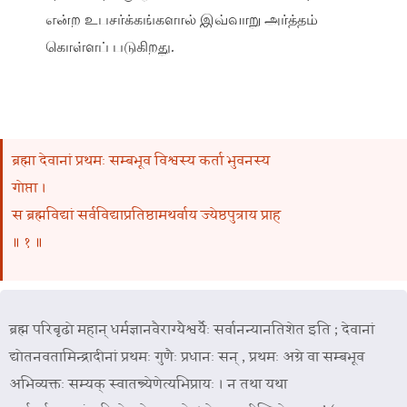
என்ற உபசர்க்கங்களால் இவ்வாறு அர்த்தம்
கொள்ளப் படுகிறது.
ब्रह्मा देवानां प्रथमः सम्बभूव विश्वस्य कर्ता भुवनस्य
गोप्ता ।
स ब्रह्मविद्यां सर्वविद्याप्रतिष्ठामथर्वाय ज्येष्ठपुत्राय प्राह
॥ १ ॥
ब्रह्म परिबृढो महान् धर्मज्ञानवैराग्यैश्वर्यैः सर्वानन्यानतिशेत इति ; देवानां
द्योतनवतामिन्द्रादीनां प्रथमः गुणैः प्रधानः सन् , प्रथमः अग्रे वा सम्बभूव
अभिव्यक्तः सम्यक् स्वातन्त्र्येणेत्यभिप्रायः । न तथा यथा