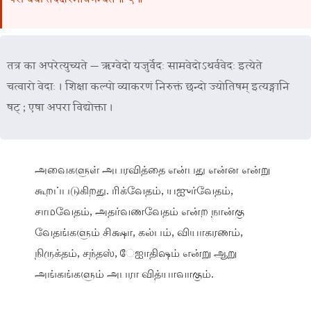
तत्र का अपरेत्युच्यते — ऋग्वेदो यजुर्वेदः सामवेदोऽथर्ववेदः इत्येते
चत्वारो वेदाः । शिक्षा कल्पो व्याकरणं निरुक्तं छन्दो ज्योतिषम् इत्यङ्गानि
षट् ; एषा अपरा विद्योक्ता ।
அவைகளுள் அபரவித்தை என்பது என்ன என்று
கூறப்படுகிறது. ரிக்வேதம், யஐுர்வேதம்,
சாமவேதம், அதர்வணவேதம் என்ற நான்கு
வேதங்களும் சிக்ஷா, கல்பம், வியாகரணம்,
நிருக்தம், சந்தஸ், ேஐாதிஷம் என்று ஆறு
அங்கங்களும் அபரா வித்யாவாகும்.