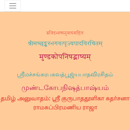
द्रविडभाषानुवादसहित
श्रीमच्छङ्करभगवत्पूज्यपादविरचितम्
मुण्डकोपनिषद्भाष्यम्
ஶ்ரீமச்சங்கரபகவத்பூஜ்யபாதவிரசிதம்
முண்டகோபநிஷத்பாஷ்யம்
தமிழ் அனுவாதம்: ஸ்ரீ குருபாததூளிகா சுதர்சனா
ராமசுப்பிரமணிய ராஜா