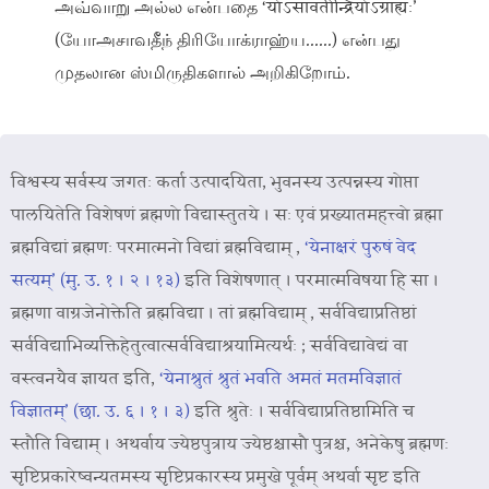
அவ்வாறு அல்ல என்பதை ‘योऽसावतीन्द्रियोऽग्राह्यः’
(யோஅசாவதீந் திரியோக்ராஹ்ய......) என்பது
முதலான ஸ்மிருதிகளால் அறிகிறோம்.
विश्वस्य सर्वस्य जगतः कर्ता उत्पादयिता, भुवनस्य उत्पन्नस्य गोप्ता
पालयितेति विशेषणं ब्रह्मणो विद्यास्तुतये । सः एवं प्रख्यातमहत्त्वो ब्रह्मा
ब्रह्मविद्यां ब्रह्मणः परमात्मनो विद्यां ब्रह्मविद्याम् ,
‘येनाक्षरं पुरुषं वेद
सत्यम्’ (मु. उ. १ । २ । १३)
इति विशेषणात् । परमात्मविषया हि सा ।
ब्रह्मणा वाग्रजेनोक्तेति ब्रह्मविद्या । तां ब्रह्मविद्याम् , सर्वविद्याप्रतिष्ठां
सर्वविद्याभिव्यक्तिहेतुत्वात्सर्वविद्याश्रयामित्यर्थः ; सर्वविद्यावेद्यं वा
वस्त्वनयैव ज्ञायत इति,
‘येनाश्रुतं श्रुतं भवति अमतं मतमविज्ञातं
विज्ञातम्’ (छा. उ. ६ । १ । ३)
इति श्रुतेः । सर्वविद्याप्रतिष्ठामिति च
स्तौति विद्याम् । अथर्वाय ज्येष्ठपुत्राय ज्येष्ठश्चासौ पुत्रश्च, अनेकेषु ब्रह्मणः
सृष्टिप्रकारेष्वन्यतमस्य सृष्टिप्रकारस्य प्रमुखे पूर्वम् अथर्वा सृष्ट इति