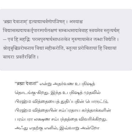
‘ब्रह्मा देवानाम्’ इत्याद्याथर्वणोपनिषत् । अस्याश्च
विद्यासम्प्रदायकर्तृपारम्पर्यलक्षणं सम्बन्धमादावेवाह स्वयमेव स्तुत्यर्थम्
— एवं हि महद्भिः परमपुरुषार्थसाधनत्वेन गुरुणायासेन लब्धा विद्येति ।
श्रोतृबुद्धिप्ररोचनाय विद्यां महीकरोति, स्तुत्या प्ररोचितायां हि विद्यायां
सादराः प्रवर्तेरन्निति ।
“ब्रह्मा देवानां” என்று அதர்வண உபநிஷத்
தொடங்கு-கிறது. இந்த உபநிஷத் முதலில்
பிரஹ்ம வித்தையைத் துதிப்பதின் பொருட்டு,
பிரஹ்ம வித்தையின் சம்ப்ரதாய கர்த்தாக்களின்
பரம்பரா லக்ஷண சம்பந்தத்தை விவரிக்கிறது.
அஃது எதற்கு எனில், இவ்வாறு அன்றோ