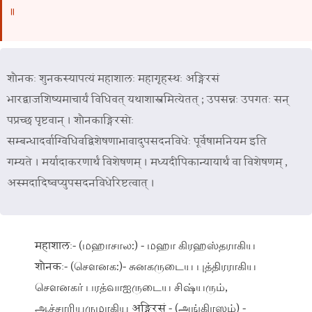
॥
शौनकः शुनकस्यापत्यं महाशालः महागृहस्थः अङ्गिरसं
भारद्वाजशिष्यमाचार्यं विधिवत् यथाशास्त्रमित्येतत् ; उपसन्नः उपगतः सन्
पप्रच्छ पृष्टवान् । शौनकाङ्गिरसोः
सम्बन्धादर्वाग्विधिवद्विशेषणाभावादुपसदनविधेः पूर्वेषामनियम इति
गम्यते । मर्यादाकरणार्थं विशेषणम् । मध्यदीपिकान्यायार्थं वा विशेषणम् ,
अस्मदादिष्वप्युपसदनविधेरिष्टत्वात् ।
महाशालः- (மஹாசால:) - மஹா கிரஹஸ்தராகிய
शौनकः- (செளனக:)- சுனகருடைய புத்திரராகிய
செளனகர் பரத்வாஐருடைய சிஷ்யரும்,
ஆச்சாரியருமாகிய अङ्गिरसं - (அங்கிரஸம்) -