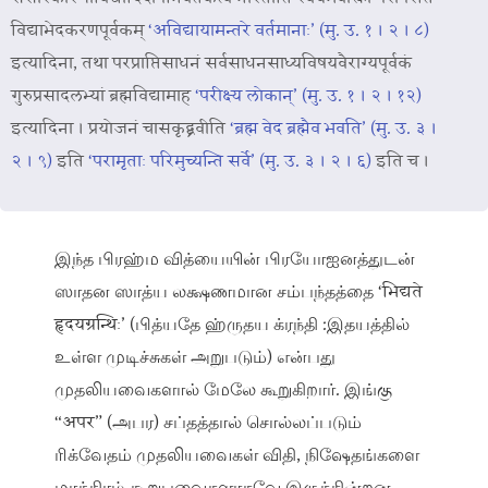
विद्याभेदकरणपूर्वकम्
‘अविद्यायामन्तरे वर्तमानाः’ (मु. उ. १ । २ । ८)
इत्यादिना, तथा परप्राप्तिसाधनं सर्वसाधनसाध्यविषयवैराग्यपूर्वकं
गुरुप्रसादलभ्यां ब्रह्मविद्यामाह
‘परीक्ष्य लोकान्’ (मु. उ. १ । २ । १२)
इत्यादिना । प्रयोजनं चासकृद्ब्रवीति
‘ब्रह्म वेद ब्रह्मैव भवति’ (मु. उ. ३ ।
२ । ९)
इति
‘परामृताः परिमुच्यन्ति सर्वे’ (मु. उ. ३ । २ । ६)
इति च ।
இந்த பிரஹ்ம வித்யையின் பிரயோஐனத்துடன்
ஸாதன ஸாத்ய லக்ஷணமான சம்பந்தத்தை ‘भिद्यते
हृदयग्रन्थिः’ (பித்யதே ஹ்ருதய க்ரந்தி :இதயத்தில்
உள்ள முடிச்சுகள் அறுபடும்) என்பது
முதலியவைகளால் மேலே கூறுகிறார். இங்கு
“अपर” (அபர) சப்தத்தால் சொல்லப்படும்
ரிக்வேதம் முதலியவைகள் விதி, நிஷேதங்களை