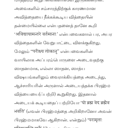
மாத்திரம் கூறுபவைகளாகவே இருக்கின்றன.
அவைகளில் சம்சாரத்திற்குக் காரணமான
அவித்தையை நீக்கக்கூடிய வித்தையின்
தன்மையில்லை என்பதனைத் தானே கூறி
‘अविद्यायामन्तरे वर्तमानाः’ என்பவைகளால் பர, அபர
வித்தைகளின் வேறுபாட்டை விளக்குகிறது.
மேலும் “परीक्ष्य लोकानु” என்பவைகளின்
வாயிலாக அப்பரம்பொருளை அடைவதற்கு
ஸாதனமாக, எல்லா ஸாதன, ஸாத்ய
விஷயங்களிலும் வைராக்கியத்தை அடைந்து,
ஆச்சாரியரின் அருளால் அடையத்தக்க பிரஹ்ம
வித்யையை(ப்பற்றி) கூறுகிறது. இதனால்
அடையக் கூடியதைப் பற்றியோ ‘यो ब्रह्म वेद ब्रह्मैव
भवति’ (எவன் பிரஹ்மத்தை அறிகிறானோ அவன்
பிரஹ்மமாகவே ஆகிறான். என்றும்) ‘परामृताः